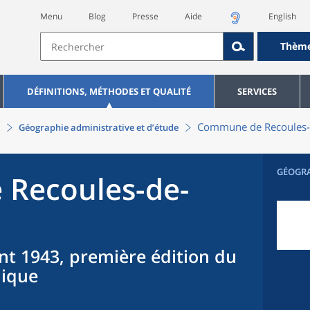
Menu
Blog
Presse
Aide
English
Thèm
DÉFINITIONS, MÉTHODES ET QUALITÉ
SERVICES
Commune
de
Recoules
Géographie administrative et d’étude
GÉOGR
e
Recoules-de-
nt 1943, première édition du
hique