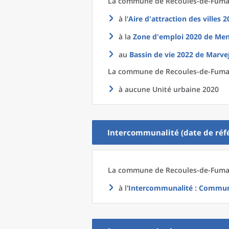
La commune
de
Recoules-de-Fumas
à l'
Aire d'attraction des villes 
à la
Zone d'emploi 2020
de
Men
au
Bassin de vie 2022
de
Marvej
La commune
de
Recoules-de-Fumas
à aucune Unité urbaine 2020
Intercommunalité (date de réfé
La commune
de
Recoules-de-Fumas
à l'
Intercommunalité
: Commun