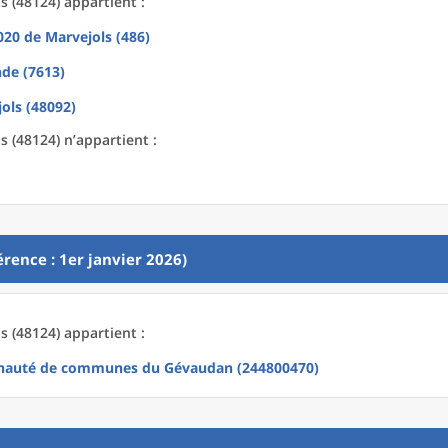
 (48124) appartient :
2020
de
Marvejols (486)
de (7613)
ols (48092)
 (48124) n’appartient :
rence : 1er janvier 2026)
 (48124) appartient :
auté de communes du Gévaudan (244800470)