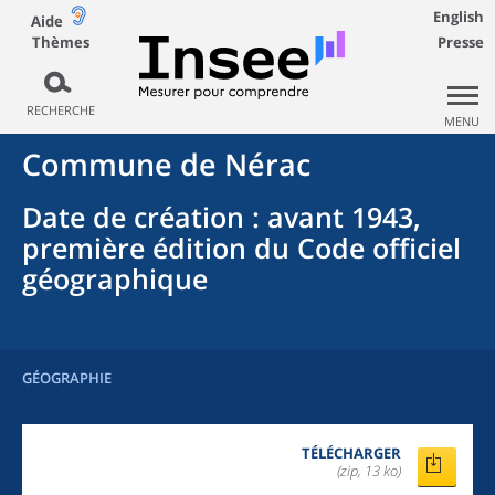
English
Aide
Thèmes
Presse
RECHERCHE
MENU
Commune
de
Nérac
Date de création
: avant 1943,
première édition du Code officiel
géographique
GÉOGRAPHIE
TÉLÉCHARGER
(zip, 13 ko)