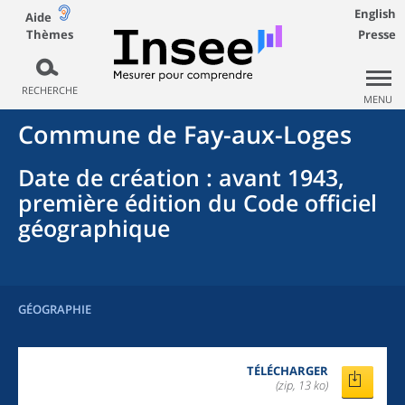
English
Aide
Thèmes
Presse
RECHERCHE
MENU
Commune
de
Fay-aux-Loges
Date de création
: avant 1943,
première édition du Code officiel
géographique
GÉOGRAPHIE
TÉLÉCHARGER
(zip, 13 ko)