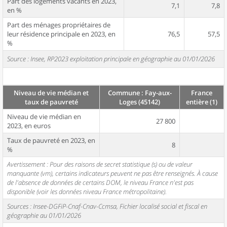
Part des logements vacants en 2023,
7,1
7,8
en %
Part des ménages propriétaires de
leur résidence principale en 2023, en
76,5
57,5
%
Source : Insee, RP2023 exploitation principale en géographie au 01/01/2026
Niveau de vie médian et
Commune : Fay-aux-
France
taux de pauvreté
Loges (45142)
entière (1)
Niveau de vie médian en
27 800
2023, en euros
Taux de pauvreté en 2023, en
8
%
Avertissement : Pour des raisons de secret statistique (s) ou de valeur
manquante (vm), certains indicateurs peuvent ne pas être renseignés. À cause
de l'absence de données de certains DOM, le niveau France n'est pas
disponible (voir les données niveau France métropolitaine).
Sources : Insee-DGFiP-Cnaf-Cnav-Ccmsa, Fichier localisé social et fiscal en
géographie au 01/01/2026