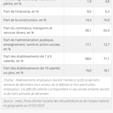
1,9
4,8
pêche, en %
Part de l'industrie, en %
8,6
6,3
Part de la construction, en %
14,3
10,9
Part du commerce, transports et
58,1
65,3
services divers, en %
Part de l'administration publique,
enseignement, santé et action sociale,
17,1
12,7
en %
Part des établissements de 1 à 9
68,6
71,1
salariés, en %
Part des établissements de 10 salariés
19,0
18,1
ou plus, en %
Champ : établissements employeurs durant l'année et actifs la dernière
semaine de décembre hors secteur de la défense et hors particuliers
employeurs. Les effectifs salariés correspondent ici aux postes présents durant
la dernière semaine de décembre.
Source : Insee, Flores (Fichier localisé des rémunérations et de l'emploi salarié)
en géographie au 01/01/2025