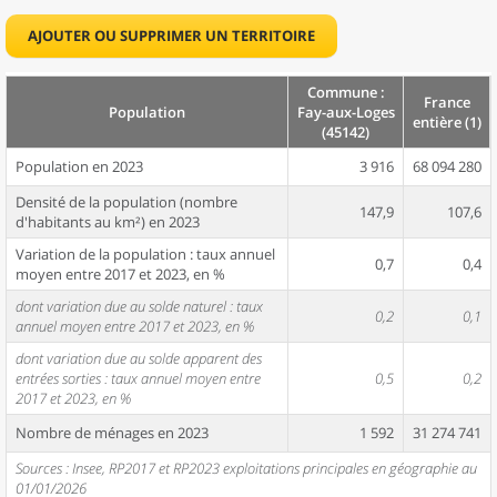
AJOUTER OU SUPPRIMER UN TERRITOIRE
Commune :
France
Population
Fay-aux-Loges
entière (1)
(45142)
Population en 2023
3 916
68 094 280
Densité de la population (nombre
147,9
107,6
d'habitants au km²) en 2023
Variation de la population : taux annuel
0,7
0,4
moyen entre 2017 et 2023, en %
dont variation due au solde naturel : taux
0,2
0,1
annuel moyen entre 2017 et 2023, en %
dont variation due au solde apparent des
entrées sorties : taux annuel moyen entre
0,5
0,2
2017 et 2023, en %
Nombre de ménages en 2023
1 592
31 274 741
Sources : Insee, RP2017 et RP2023 exploitations principales en géographie au
01/01/2026