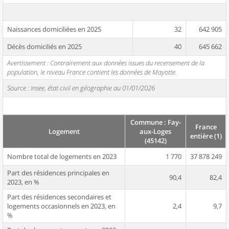
Naissances domiciliées en 2025
32
642 905
Décès domiciliés en 2025
40
645 662
Avertissement : Contrairement aux données issues du recensement de la
population, le niveau France contient les données de Mayotte.
Source : Insee, état civil en géographie au 01/01/2026
Commune : Fay-
France
Logement
aux-Loges
entière (1)
(45142)
Nombre total de logements en 2023
1 770
37 878 249
Part des résidences principales en
90,4
82,4
2023, en %
Part des résidences secondaires et
logements occasionnels en 2023, en
2,4
9,7
%