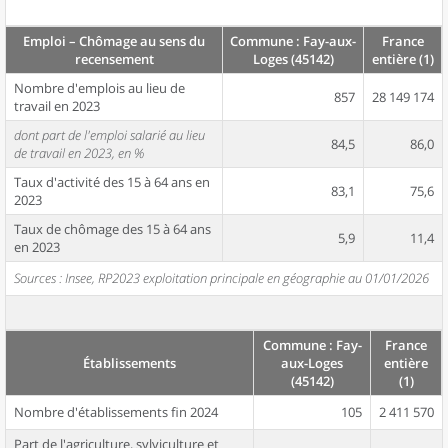
Emploi – Chômage au sens du
Commune : Fay-aux-
France
recensement
Loges (45142)
entière (1)
Nombre d'emplois au lieu de
857
28 149 174
travail en 2023
dont part de l'emploi salarié au lieu
84,5
86,0
de travail en 2023, en %
Taux d'activité des 15 à 64 ans en
83,1
75,6
2023
Taux de chômage des 15 à 64 ans
5,9
11,4
en 2023
Sources : Insee, RP2023 exploitation principale en géographie au 01/01/2026
Commune : Fay-
France
Établissements
aux-Loges
entière
(45142)
(1)
Nombre d'établissements fin 2024
105
2 411 570
Part de l'agriculture, sylviculture et