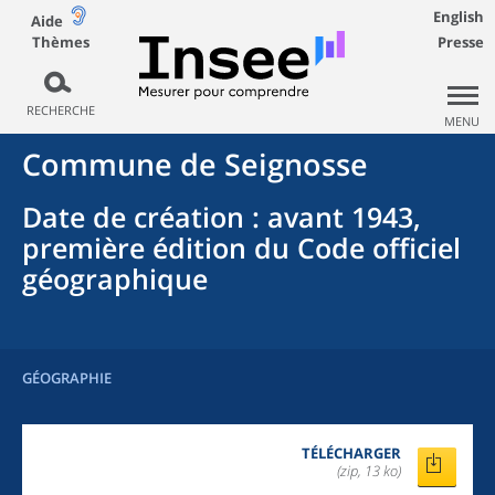
English
Aide
Thèmes
Presse
RECHERCHE
MENU
Commune
de
Seignosse
Date de création
: avant 1943,
première édition du Code officiel
géographique
GÉOGRAPHIE
TÉLÉCHARGER
(zip, 13 ko)