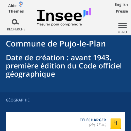
English
Aide
Thèmes
Presse
RECHERCHE
MENU
Commune
de
Pujo-le-Plan
Date de création
: avant 1943,
première édition du Code officiel
géographique
GÉOGRAPHIE
TÉLÉCHARGER
(zip, 13 ko)