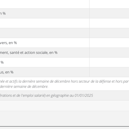
en %
vers, en %
ent, santé et action sociale, en %
n %
us, en %
 et actifs la dernière semaine de décembre hors secteur de la défense et hors partic
a dernière semaine de décembre.
unérations et de l'emploi salarié) en géographie au 01/01/2025