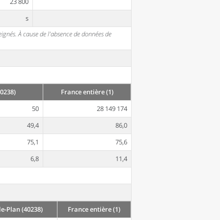
23 800
s
seignés. À cause de l'absence de données de
0238)
France entière (1)
50
28 149 174
49,4
86,0
75,1
75,6
6,8
11,4
e-Plan (40238)
France entière (1)