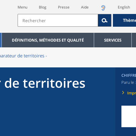
Menu
Blog
Presse
Aide
English
Thèm
DÉFINITIONS, MÉTHODES ET QUALITÉ
SERVICES
rateur de territoires -
CHIFFR
de territoires
Paru le 
Imp