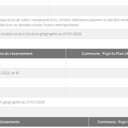
stique (s) ou de valeur manquante (vm), certains indicateurs peuvent ne pas être ren
ble (voir les données niveau France métropolitaine).
localisé social et fiscal en géographie au 01/01/2026
ns du recensement
Commune : Pujo-le-Plan (4
3
en 2023, en %
e en géographie au 01/01/2026
blissements
Commune : Pujo-l