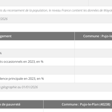
s du recensement de la population, le niveau France contient les données de Mayot
1/2026
ogement
Commune : Pujo-le
 %
ts occasionnels en 2023, en %
dence principale en 2023, en %
 en géographie au 01/01/2026
x de pauvreté
Commune : Pujo-le-Plan (40238)