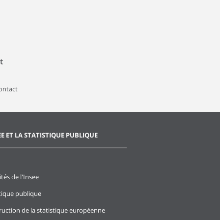
t
contact
EE ET LA STATISTIQUE PUBLIQUE
ités de l'Insee
stique publique
ruction de la statistique européenne