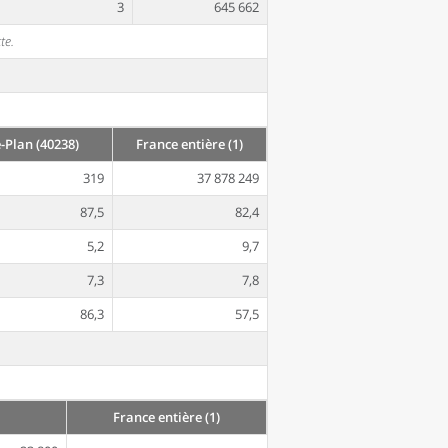
3
645 662
te.
-Plan (40238)
France entière (1)
319
37 878 249
87,5
82,4
5,2
9,7
7,3
7,8
86,3
57,5
France entière (1)