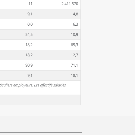
11
2 411 570
9,1
4,8
0,0
6,3
54,5
10,9
18,2
65,3
18,2
12,7
90,9
71,1
9,1
18,1
uliers employeurs. Les effectifs salariés