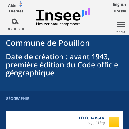
English
Aide
Thèmes
Presse
RECHERCHE
MENU
Commune
de
Pouillon
Date de création
: avant 1943,
première édition du Code officiel
géographique
GÉOGRAPHIE
TÉLÉCHARGER
(zip, 13 ko)