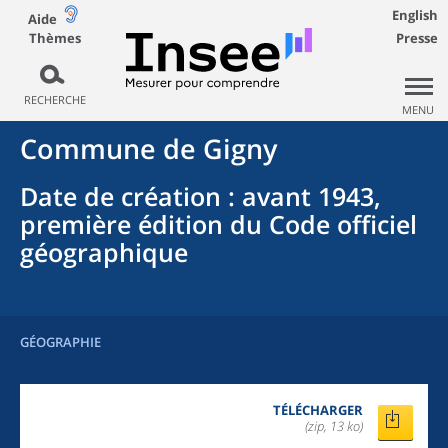
English
Aide
Thèmes
Presse
RECHERCHE
MENU
Commune
de
Gigny
Date de création
: avant 1943,
première édition du Code officiel
géographique
GÉOGRAPHIE
TÉLÉCHARGER
(zip, 13 ko)