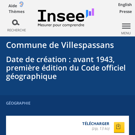
English
Aide
Thèmes
Presse
RECHERCHE
MENU
Commune
de
Villespassans
Date de création
: avant 1943,
première édition du Code officiel
géographique
GÉOGRAPHIE
TÉLÉCHARGER
(zip, 13 ko)