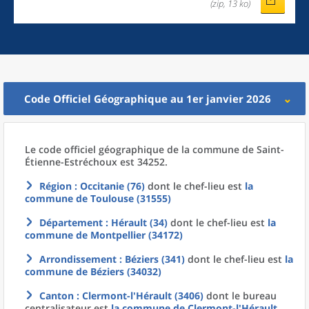
(zip, 13 ko)
Code Officiel Géographique au 1er janvier 2026
Le code officiel géographique
de la
commune
de
Saint-
Étienne-Estréchoux est 34252.
Région
: Occitanie (76)
dont le chef-lieu est
la
commune
de
Toulouse (31555)
Département
: Hérault (34)
dont le chef-lieu est
la
commune
de
Montpellier (34172)
Arrondissement
: Béziers (341)
dont le chef-lieu est
la
commune
de
Béziers (34032)
Canton
: Clermont-l'Hérault (3406)
dont le bureau
centralisateur est
la commune
de
Clermont-l'Hérault