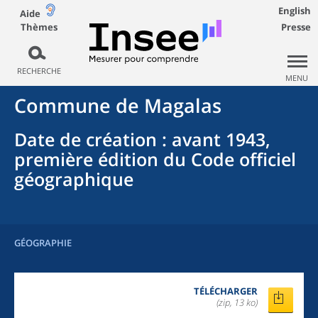
English
Aide
Thèmes
Presse
RECHERCHE
MENU
Commune
de
Magalas
Date de création
: avant 1943,
première édition du Code officiel
géographique
GÉOGRAPHIE
TÉLÉCHARGER
(zip, 13 ko)