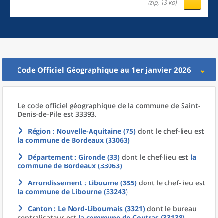
(zip, 13 ko)
Code Officiel Géographique au 1er janvier 2026
Le code officiel géographique
de la
commune
de
Saint-
Denis-de-Pile est 33393.
Région
: Nouvelle-Aquitaine (75)
dont le chef-lieu est
la commune
de
Bordeaux (33063)
Département
: Gironde (33)
dont le chef-lieu est
la
commune
de
Bordeaux (33063)
Arrondissement
: Libourne (335)
dont le chef-lieu est
la commune
de
Libourne (33243)
Canton
: Le Nord-Libournais (3321)
dont le bureau
centralisateur est
la commune
de
Coutras (33138)