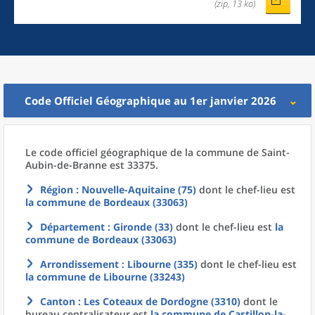
(zip, 13 ko)
Code Officiel Géographique au 1er janvier 2026
Le code officiel géographique
de la
commune
de
Saint-
Aubin-de-Branne est 33375.
Région
: Nouvelle-Aquitaine (75)
dont le chef-lieu est
la commune
de
Bordeaux (33063)
Département
: Gironde (33)
dont le chef-lieu est
la
commune
de
Bordeaux (33063)
Arrondissement
: Libourne (335)
dont le chef-lieu est
la commune
de
Libourne (33243)
Canton
: Les Coteaux de Dordogne (3310)
dont le
bureau centralisateur est
la commune
de
Castillon-la-