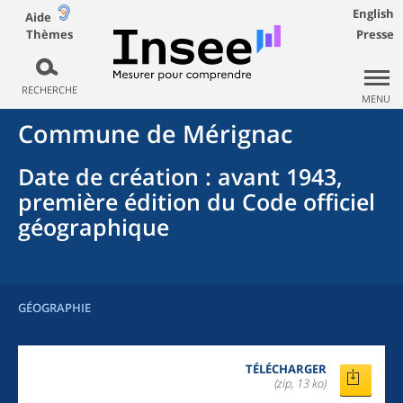
English
Aide
Thèmes
Presse
RECHERCHE
MENU
Commune
de
Mérignac
Date de création
: avant 1943,
première édition du Code officiel
géographique
GÉOGRAPHIE
TÉLÉCHARGER
(zip, 13 ko)