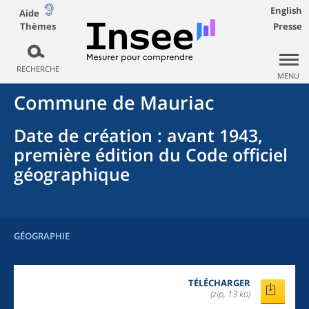
English
Aide
Thèmes
Presse
RECHERCHE
MENU
Commune
de
Mauriac
Date de création
: avant 1943,
première édition du Code officiel
géographique
GÉOGRAPHIE
TÉLÉCHARGER
(zip, 13 ko)