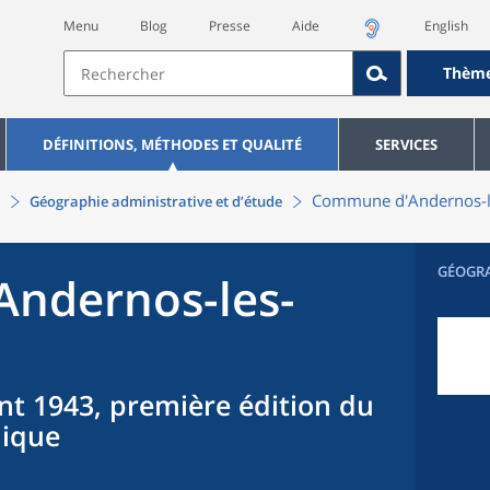
Menu
Blog
Presse
Aide
English
Thèm
DÉFINITIONS, MÉTHODES ET QUALITÉ
SERVICES
Commune
d'
Andernos-l
Géographie administrative et d’étude
GÉOGR
Andernos-les-
nt 1943, première édition du
hique