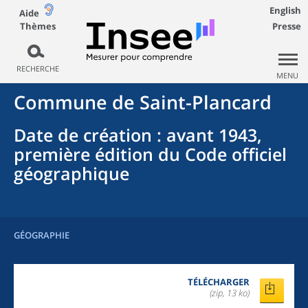
English
Aide
Thèmes
Presse
RECHERCHE
MENU
Commune
de
Saint-Plancard
Date de création
: avant 1943,
première édition du Code officiel
géographique
GÉOGRAPHIE
TÉLÉCHARGER
(zip, 13 ko)