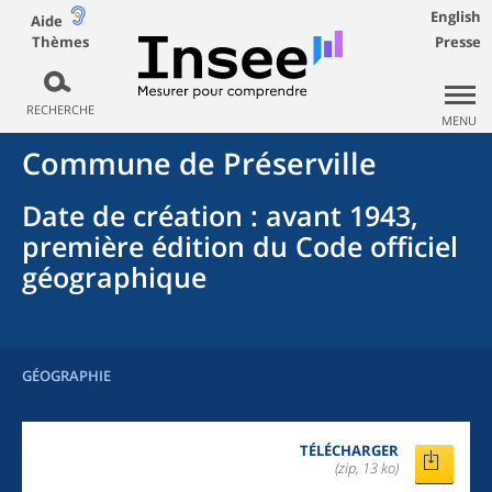
English
Aide
Thèmes
Presse
RECHERCHE
MENU
Commune
de
Préserville
Date de création
: avant 1943,
première édition du Code officiel
géographique
GÉOGRAPHIE
TÉLÉCHARGER
(zip, 13 ko)