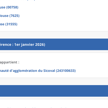
use (00758)
louse (7625)
se (31555)
rence : 1er janvier 2026)
appartient :
uté d'agglomération du Sicoval (243100633)