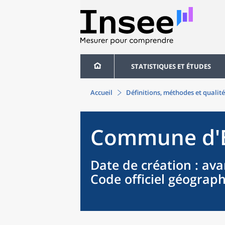
STATISTIQUES ET ÉTUDES
Accueil
Définitions, méthodes et qualité
Commune
d'
Date de création
: ava
Code officiel géograp