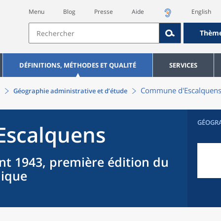
Menu
Blog
Presse
Aide
English
Thèm
DÉFINITIONS, MÉTHODES ET QUALITÉ
SERVICES
Commune
d'
Escalquen
Géographie administrative et d’étude
GÉOGR
Escalquens
nt 1943, première édition du
hique