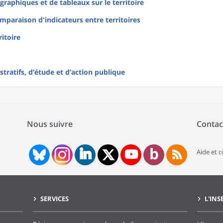
raphiques et de tableaux sur le territoire
mparaison d'indicateurs entre territoires
ritoire
tratifs, d’étude et d’action publique
Nous suivre
Contac
Aide et 
SERVICES
L'INS