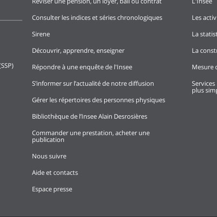
Réviser une pension, un loyer, bail ou contrat
L'Insee
Consulter les indices et séries chronologiques
Les activ
Sirene
La stati
Découvrir, apprendre, enseigner
La const
(SSP)
Répondre à une enquête de l'Insee
Mesure d
S’informer sur l’actualité de notre diffusion
Services 
plus simp
Gérer les répertoires des personnes physiques
Bibliothèque de l’Insee Alain Desrosières
Commander une prestation, acheter une
publication
Nous suivre
Aide et contacts
Espace presse