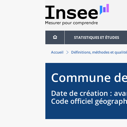
STATISTIQUES ET ÉTUDES
Accueil
Définitions, méthodes et qualité
Commune
d
Date de création
: ava
Code officiel géograp