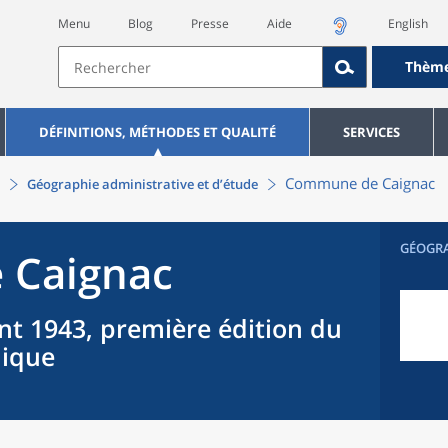
Menu
Blog
Presse
Aide
English
Thèm
DÉFINITIONS, MÉTHODES ET QUALITÉ
SERVICES
Commune
de
Caignac
Géographie administrative et d’étude
GÉOGR
e
Caignac
nt 1943, première édition du
hique