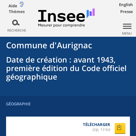
English
Aide
Thèmes
Presse
RECHERCHE
MENU
Commune
d'
Aurignac
Date de création
: avant 1943,
première édition du Code officiel
géographique
GÉOGRAPHIE
TÉLÉCHARGER
(zip, 13 ko)