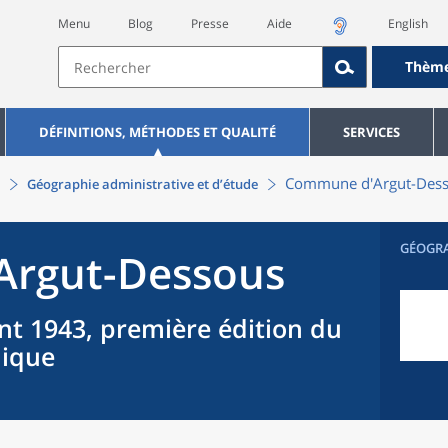
Menu
Blog
Presse
Aide
English
Thèm
DÉFINITIONS, MÉTHODES ET QUALITÉ
SERVICES
Commune
d'
Argut-Des
Géographie administrative et d’étude
GÉOGR
Argut-Dessous
nt 1943, première édition du
hique