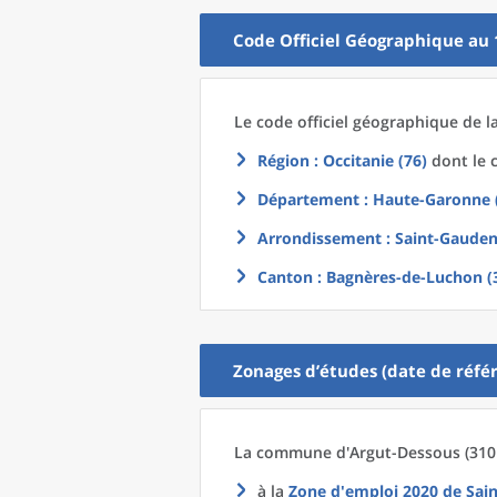
Code Officiel Géographique au 
Le code officiel géographique
de l
Région
: Occitanie (76)
dont le c
Département
: Haute-Garonne 
Arrondissement
: Saint-Gauden
Canton
: Bagnères-de-Luchon (
Zonages d’études (date de référ
La commune
d'
Argut-Dessous (3101
à la
Zone d'emploi 2020
de
Sai