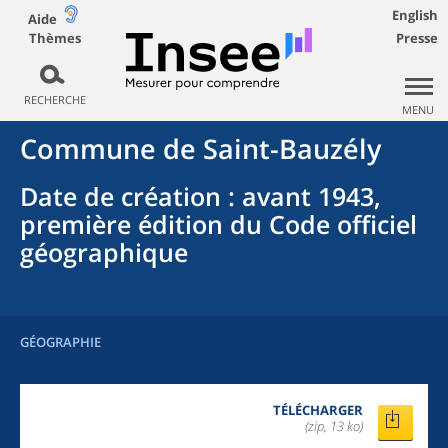
English
Aide
Thèmes
Presse
RECHERCHE
MENU
Commune
de
Saint-Bauzély
Date de création
: avant 1943,
première édition du Code officiel
géographique
GÉOGRAPHIE
TÉLÉCHARGER
(zip, 13 ko)