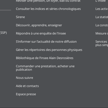
Réviser une pension, un loyer, bail ou contrat
L'Insee
Consulter les indices et séries chronologiques
Les activ
Sirene
La stati
Découvrir, apprendre, enseigner
La const
(SSP)
Répondre à une enquête de l'Insee
Mesure d
S’informer sur l’actualité de notre diffusion
Services 
plus simp
Gérer les répertoires des personnes physiques
Bibliothèque de l’Insee Alain Desrosières
Commander une prestation, acheter une
publication
Nous suivre
Aide et contacts
Espace presse