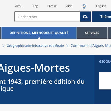
Menu
Blog
Presse
Aide
English
Thèm
DÉFINITIONS, MÉTHODES ET QUALITÉ
SERVICES
Commune
d'
Aigues-Mo
Géographie administrative et d’étude
GÉOGR
Aigues-Mortes
nt 1943, première édition du
hique