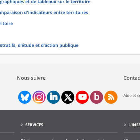
raphiques et de tableaux sur le territoire
mparaison d'indicateurs entre territoires
ritoire
tratifs, d’étude et d’action publique
Nous suivre
Contac
Aide et 
SERVICES
L'INS