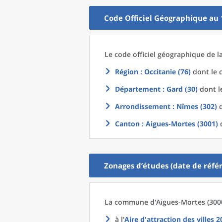
Code Officiel Géographique au 
Le code officiel géographique
de l
Région
: Occitanie (76)
dont le c
Département
: Gard (30)
dont le
Arrondissement
: Nîmes (302)
d
Canton
: Aigues-Mortes (3001)
d
Zonages d’études (date de référ
La commune
d'
Aigues-Mortes (3000
à l'
Aire d'attraction des villes 