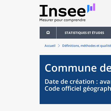
STATISTIQUES ET ÉTUDES
Accueil
Définitions, méthodes et qualité
Commune
d
Date de création
: ava
Code officiel géograp