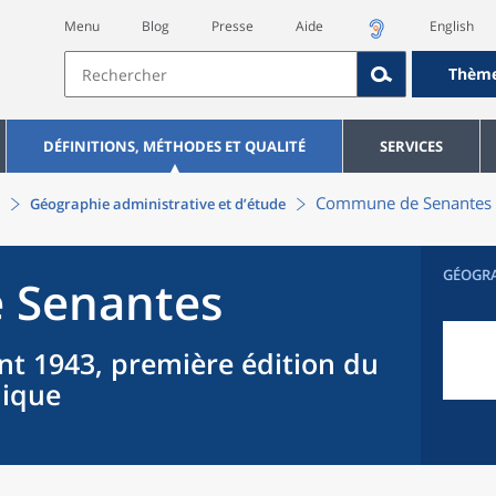
Menu
Blog
Presse
Aide
English
Thèm
DÉFINITIONS, MÉTHODES ET QUALITÉ
SERVICES
Commune
de
Senantes
Géographie administrative et d’étude
GÉOGR
e
Senantes
nt 1943, première édition du
hique