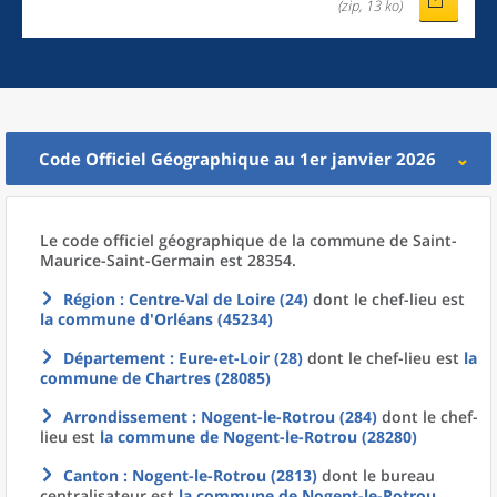
(zip, 13 ko)
Code Officiel Géographique au 1er janvier 2026
Le code officiel géographique
de la
commune
de
Saint-
Maurice-Saint-Germain est 28354.
Région
: Centre-Val de Loire (24)
dont le chef-lieu est
la commune
d'
Orléans (45234)
Département
: Eure-et-Loir (28)
dont le chef-lieu est
la
commune
de
Chartres (28085)
Arrondissement
: Nogent-le-Rotrou (284)
dont le chef-
lieu est
la commune
de
Nogent-le-Rotrou (28280)
Canton
: Nogent-le-Rotrou (2813)
dont le bureau
centralisateur est
la commune
de
Nogent-le-Rotrou