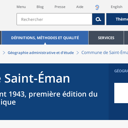
Menu
Blog
Presse
Aide
English
Thèm
DÉFINITIONS, MÉTHODES ET QUALITÉ
SERVICES
Commune
de
Saint-Ém
Géographie administrative et d’étude
GÉOGR
e
Saint-Éman
nt 1943, première édition du
hique