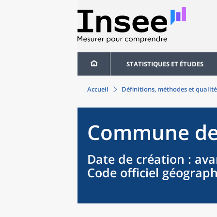
STATISTIQUES ET ÉTUDES
Accueil
Définitions, méthodes et qualité
Commune
d
Date de création
: ava
Code officiel géograp