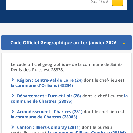
(zip, 13 ko)
Code Officiel Géographique au 1er janvier 2026
Le code officiel géographique
de la
commune
de
Saint-
Denis-des-Puits est 28333.
Région
: Centre-Val de Loire (24)
dont le chef-lieu est
la commune
d'
Orléans (45234)
Département
: Eure-et-Loir (28)
dont le chef-lieu est
la
commune
de
Chartres (28085)
Arrondissement
: Chartres (281)
dont le chef-lieu est
la commune
de
Chartres (28085)
Canton
: Illiers-Combray (2811)
dont le bureau
centralisateur est
la commune
d'
Illiers-Combray (28196)