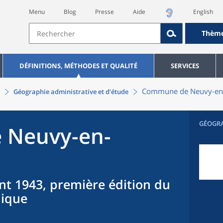
Menu
Blog
Presse
Aide
English
Thèm
DÉFINITIONS, MÉTHODES ET QUALITÉ
SERVICES
Commune
de
Neuvy-en
Géographie administrative et d’étude
GÉOGR
e
Neuvy-en-
nt 1943, première édition du
hique