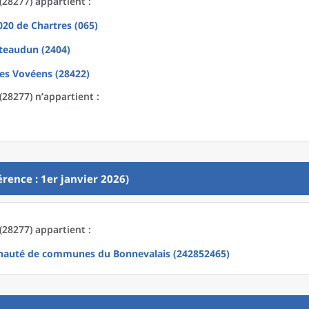
28277) appartient :
2020
de
Chartres (065)
teaudun (2404)
ges Vovéens (28422)
28277) n’appartient :
rence : 1er janvier 2026)
28277) appartient :
auté de communes du Bonnevalais (242852465)