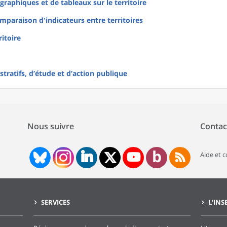
raphiques et de tableaux sur le territoire
mparaison d'indicateurs entre territoires
ritoire
tratifs, d’étude et d’action publique
Nous suivre
Contac
Aide et 
SERVICES
L'INS