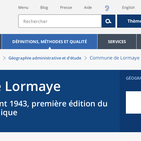
Menu
Blog
Presse
Aide
English
Thèm
DÉFINITIONS, MÉTHODES ET QUALITÉ
SERVICES
Commune
de
Lormaye
Géographie administrative et d’étude
GÉOGR
e
Lormaye
nt 1943, première édition du
hique