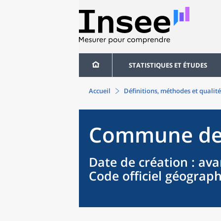
STATISTIQUES ET ÉTUDES
Accueil
Définitions, méthodes et qualité
Commune
d
Date de création
: ava
Code officiel géograp