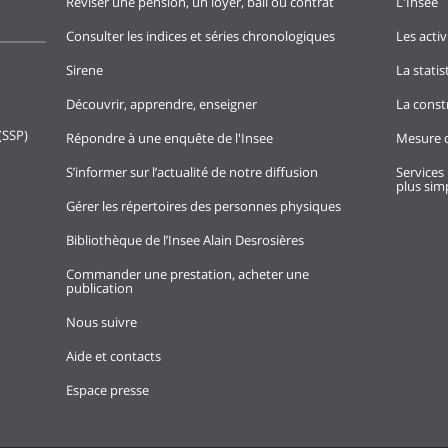
Réviser une pension, un loyer, bail ou contrat
L'Insee
Consulter les indices et séries chronologiques
Les activ
Sirene
La stati
Découvrir, apprendre, enseigner
La const
(SSP)
Répondre à une enquête de l'Insee
Mesure d
S’informer sur l’actualité de notre diffusion
Services 
plus simp
Gérer les répertoires des personnes physiques
Bibliothèque de l’Insee Alain Desrosières
Commander une prestation, acheter une
publication
Nous suivre
Aide et contacts
Espace presse