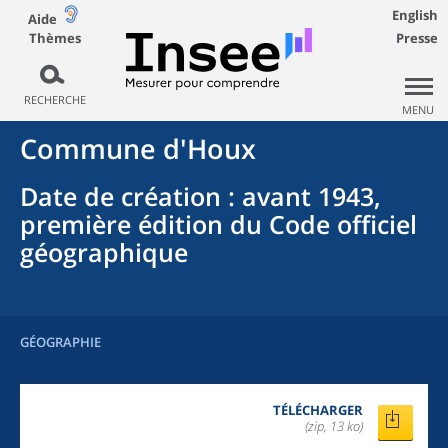
English
Aide
Thèmes
Presse
RECHERCHE
MENU
Commune
d'
Houx
Date de création
: avant 1943,
première édition du Code officiel
géographique
GÉOGRAPHIE
TÉLÉCHARGER
(zip, 13 ko)