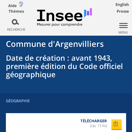
English
Aide
Thèmes
Presse
RECHERCHE
MENU
Commune
d'
Argenvilliers
Date de création
: avant 1943,
première édition du Code officiel
géographique
GÉOGRAPHIE
TÉLÉCHARGER
(zip, 13 ko)