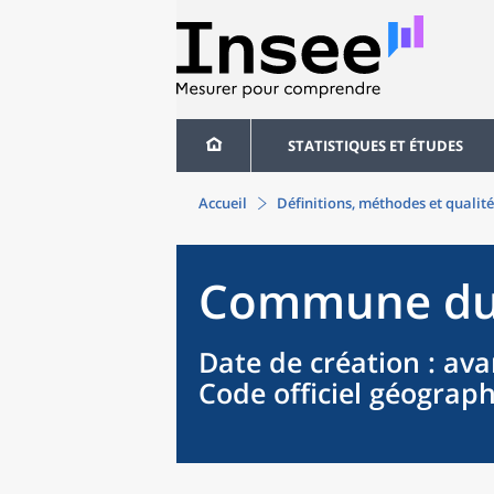
STATISTIQUES ET ÉTUDES
Accueil
Définitions, méthodes et qualité
Commune
d
Date de création
: ava
Code officiel géograp