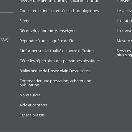
Réviser une pension, un loyer, bail ou contrat
L'Insee
Consulter les indices et séries chronologiques
Les activ
Sirene
La stati
Découvrir, apprendre, enseigner
La const
(SSP)
Répondre à une enquête de l'Insee
Mesure d
S’informer sur l’actualité de notre diffusion
Services 
plus simp
Gérer les répertoires des personnes physiques
Bibliothèque de l’Insee Alain Desrosières
Commander une prestation, acheter une
publication
Nous suivre
Aide et contacts
Espace presse