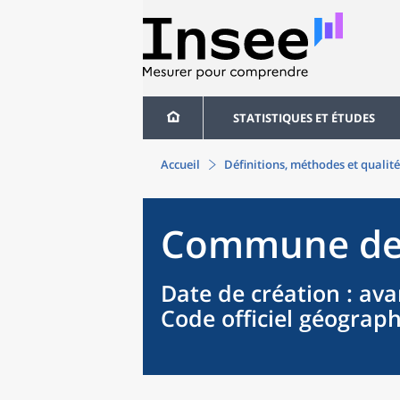
STATISTIQUES ET ÉTUDES
Accueil
Définitions, méthodes et qualité
Commune
d
Date de création
: ava
Code officiel géograp