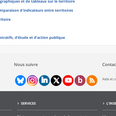
raphiques et de tableaux sur le territoire
mparaison d'indicateurs entre territoires
ritoire
tratifs, d’étude et d’action publique
Nous suivre
Contac
Aide et 
SERVICES
L'INS