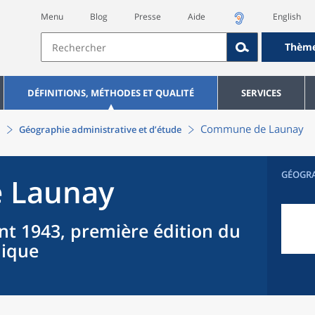
Menu
Blog
Presse
Aide
English
Thèm
DÉFINITIONS, MÉTHODES ET QUALITÉ
SERVICES
Commune
de
Launay
Géographie administrative et d’étude
GÉOGR
e
Launay
nt 1943, première édition du
hique