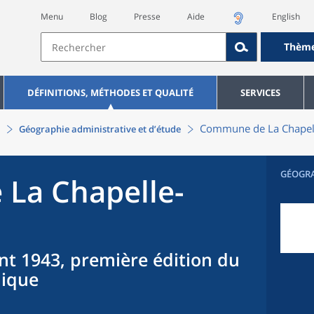
Menu
Blog
Presse
Aide
English
Thèm
DÉFINITIONS, MÉTHODES ET QUALITÉ
SERVICES
Commune
de La
Chapel
Géographie administrative et d’étude
GÉOGR
 La
Chapelle-
nt 1943, première édition du
hique