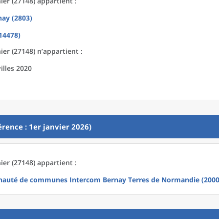
er (27148) appartient :
nay (2803)
14478)
er (27148) n’appartient :
illes 2020
rence : 1er janvier 2026)
er (27148) appartient :
uté de communes Intercom Bernay Terres de Normandie (2000