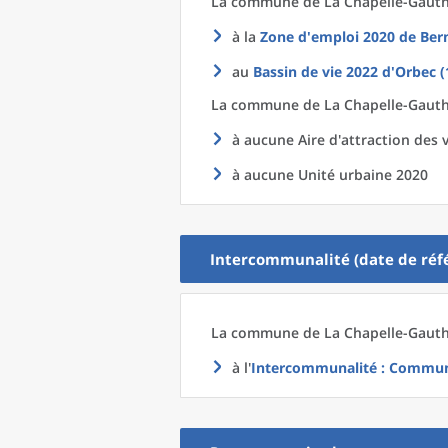
La commune
de La
Chapelle-Gauthi
à la
Zone d'emploi 2020
de
Ber
au
Bassin de vie 2022
d'
Orbec (
La commune
de La
Chapelle-Gauthi
à aucune Aire d'attraction des v
à aucune Unité urbaine 2020
Intercommunalité (date de réfé
La commune
de La
Chapelle-Gauthi
à l'
Intercommunalité
: Communa