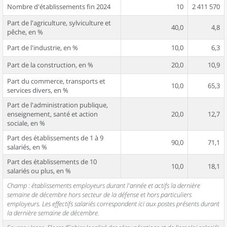
Nombre d'établissements fin 2024
10
2 411 570
Part de l'agriculture, sylviculture et
40,0
4,8
pêche, en %
Part de l'industrie, en %
10,0
6,3
Part de la construction, en %
20,0
10,9
Part du commerce, transports et
10,0
65,3
services divers, en %
Part de l'administration publique,
enseignement, santé et action
20,0
12,7
sociale, en %
Part des établissements de 1 à 9
90,0
71,1
salariés, en %
Part des établissements de 10
10,0
18,1
salariés ou plus, en %
Champ : établissements employeurs durant l'année et actifs la dernière
semaine de décembre hors secteur de la défense et hors particuliers
employeurs. Les effectifs salariés correspondent ici aux postes présents durant
la dernière semaine de décembre.