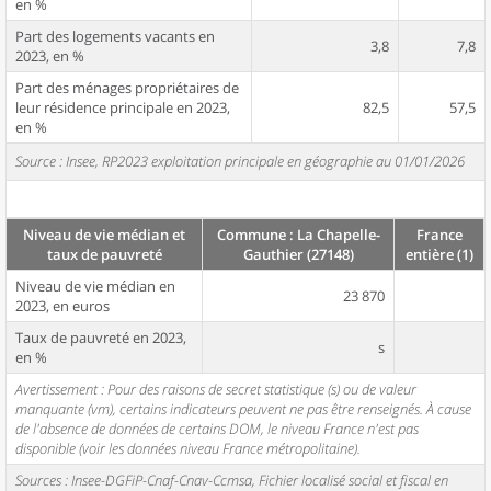
en %
Part des logements vacants en
3,8
7,8
2023, en %
Part des ménages propriétaires de
leur résidence principale en 2023,
82,5
57,5
en %
Source : Insee, RP2023 exploitation principale en géographie au 01/01/2026
Niveau de vie médian et
Commune : La Chapelle-
France
taux de pauvreté
Gauthier (27148)
entière (1)
Niveau de vie médian en
23 870
2023, en euros
Taux de pauvreté en 2023,
s
en %
Avertissement : Pour des raisons de secret statistique (s) ou de valeur
manquante (vm), certains indicateurs peuvent ne pas être renseignés. À cause
de l'absence de données de certains DOM, le niveau France n'est pas
disponible (voir les données niveau France métropolitaine).
Sources : Insee-DGFiP-Cnaf-Cnav-Ccmsa, Fichier localisé social et fiscal en