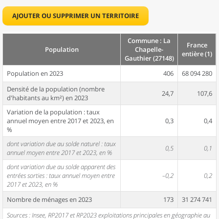
AJOUTER OU SUPPRIMER UN TERRITOIRE
Commune : La
France
Population
Chapelle-
entière (1)
Gauthier (27148)
Population en 2023
406
68 094 280
Densité de la population (nombre
24,7
107,6
d'habitants au km²) en 2023
Variation de la population : taux
annuel moyen entre 2017 et 2023, en
0,3
0,4
%
dont variation due au solde naturel : taux
0,5
0,1
annuel moyen entre 2017 et 2023, en %
dont variation due au solde apparent des
entrées sorties : taux annuel moyen entre
–0,2
0,2
2017 et 2023, en %
Nombre de ménages en 2023
173
31 274 741
Sources : Insee, RP2017 et RP2023 exploitations principales en géographie au