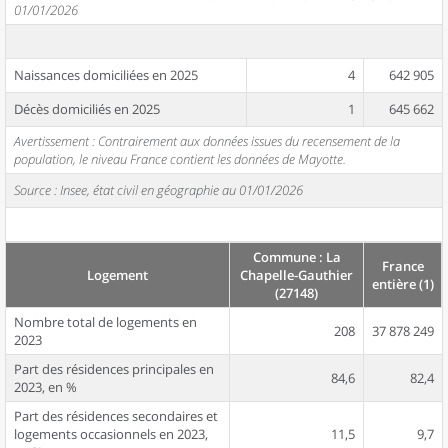
01/01/2026
Naissances domiciliées en 2025
4
642 905
Décès domiciliés en 2025
1
645 662
Avertissement : Contrairement aux données issues du recensement de la
population, le niveau France contient les données de Mayotte.
Source : Insee, état civil en géographie au 01/01/2026
Commune : La
France
Logement
Chapelle-Gauthier
entière (1)
(27148)
Nombre total de logements en
208
37 878 249
2023
Part des résidences principales en
84,6
82,4
2023, en %
Part des résidences secondaires et
logements occasionnels en 2023,
11,5
9,7