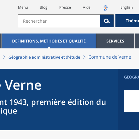
Menu
Blog
Presse
Aide
English
Thèm
DÉFINITIONS, MÉTHODES ET QUALITÉ
SERVICES
Commune
de
Verne
Géographie administrative et d’étude
GÉOGR
e
Verne
nt 1943, première édition du
hique