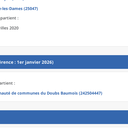
-les-Dames (25047)
partient :
illes 2020
rence : 1er janvier 2026)
rtient :
auté de communes du Doubs Baumois (242504447)