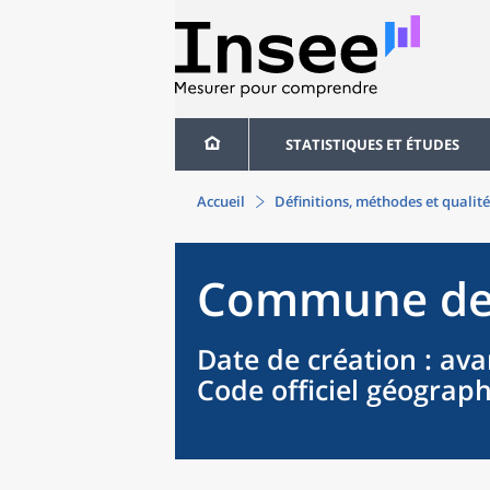
STATISTIQUES ET ÉTUDES
Accueil
Définitions, méthodes et qualité
Commune
d
Date de création
: ava
Code officiel géograp