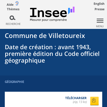
English
Aide
Thèmes
Presse
RECHERCHE
MENU
Commune
de
Villetoureix
Date de création
: avant 1943,
première édition du Code officiel
géographique
GÉOGRAPHIE
TÉLÉCHARGER
(zip, 13 ko)