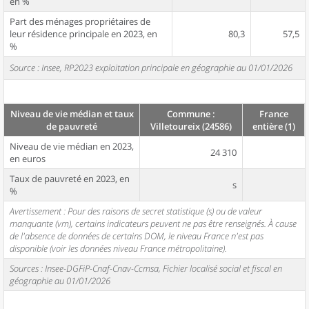
en %
Part des ménages propriétaires de
leur résidence principale en 2023, en
80,3
57,5
%
Source : Insee, RP2023 exploitation principale en géographie au 01/01/2026
Niveau de vie médian et taux
Commune :
France
de pauvreté
Villetoureix (24586)
entière (1)
Niveau de vie médian en 2023,
24 310
en euros
Taux de pauvreté en 2023, en
s
%
Avertissement : Pour des raisons de secret statistique (s) ou de valeur
manquante (vm), certains indicateurs peuvent ne pas être renseignés. À cause
de l'absence de données de certains DOM, le niveau France n'est pas
disponible (voir les données niveau France métropolitaine).
Sources : Insee-DGFiP-Cnaf-Cnav-Ccmsa, Fichier localisé social et fiscal en
géographie au 01/01/2026