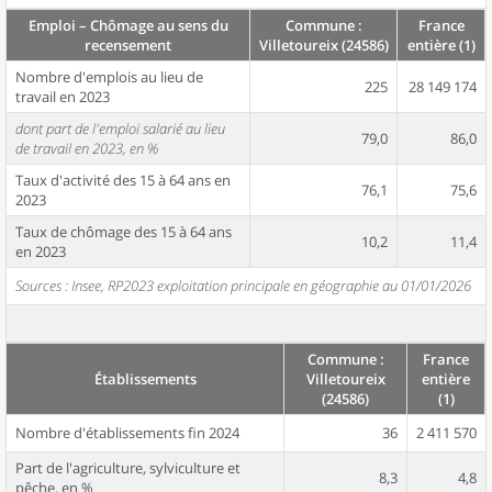
Emploi – Chômage au sens du
Commune :
France
recensement
Villetoureix (24586)
entière (1)
Nombre d'emplois au lieu de
225
28 149 174
travail en 2023
dont part de l'emploi salarié au lieu
79,0
86,0
de travail en 2023, en %
Taux d'activité des 15 à 64 ans en
76,1
75,6
2023
Taux de chômage des 15 à 64 ans
10,2
11,4
en 2023
Sources : Insee, RP2023 exploitation principale en géographie au 01/01/2026
Commune :
France
Établissements
Villetoureix
entière
(24586)
(1)
Nombre d'établissements fin 2024
36
2 411 570
Part de l'agriculture, sylviculture et
8,3
4,8
pêche, en %