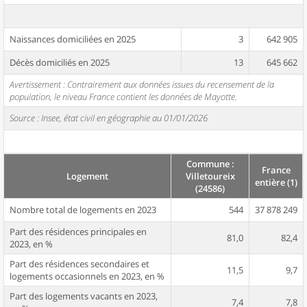
Naissances domiciliées en 2025
3
642 905
Décès domiciliés en 2025
13
645 662
Avertissement : Contrairement aux données issues du recensement de la
population, le niveau France contient les données de Mayotte.
Source : Insee, état civil en géographie au 01/01/2026
Commune :
France
Logement
Villetoureix
entière (1)
(24586)
Nombre total de logements en 2023
544
37 878 249
Part des résidences principales en
81,0
82,4
2023, en %
Part des résidences secondaires et
11,5
9,7
logements occasionnels en 2023, en %
Part des logements vacants en 2023,
7,4
7,8