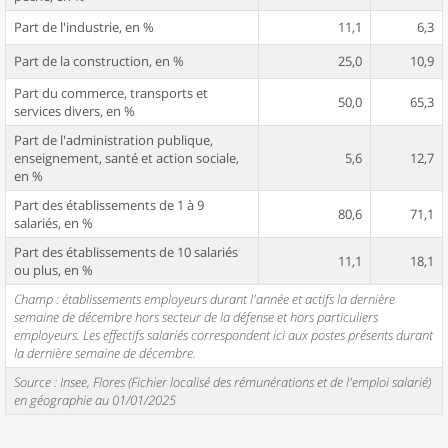
Part de l'industrie, en %
11,1
6,3
Part de la construction, en %
25,0
10,9
Part du commerce, transports et
50,0
65,3
services divers, en %
Part de l'administration publique,
enseignement, santé et action sociale,
5,6
12,7
en %
Part des établissements de 1 à 9
80,6
71,1
salariés, en %
Part des établissements de 10 salariés
11,1
18,1
ou plus, en %
Champ : établissements employeurs durant l'année et actifs la dernière
semaine de décembre hors secteur de la défense et hors particuliers
employeurs. Les effectifs salariés correspondent ici aux postes présents durant
la dernière semaine de décembre.
Source : Insee, Flores (Fichier localisé des rémunérations et de l'emploi salarié)
en géographie au 01/01/2025