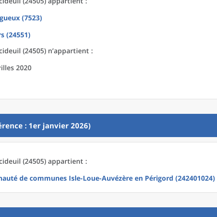
cideuil (24505) appartient :
igueux (7523)
rs (24551)
cideuil (24505) n’appartient :
illes 2020
rence : 1er janvier 2026)
cideuil (24505) appartient :
uté de communes Isle-Loue-Auvézère en Périgord (242401024)