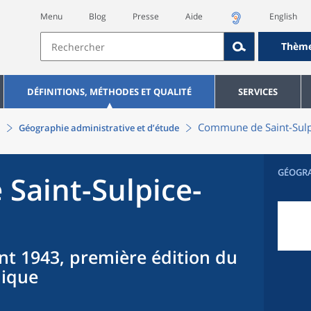
Menu
Blog
Presse
Aide
English
Thèm
DÉFINITIONS, MÉTHODES ET QUALITÉ
SERVICES
Commune
de
Saint-Sul
Géographie administrative et d’étude
GÉOGR
e
Saint-Sulpice-
nt 1943, première édition du
hique