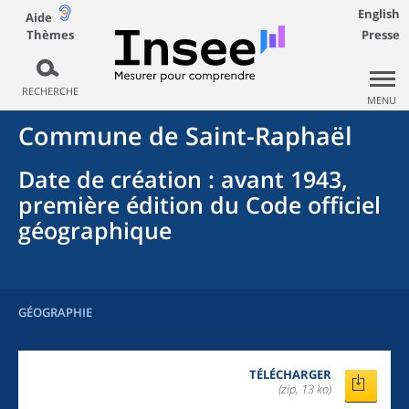
English
Aide
Thèmes
Presse
RECHERCHE
MENU
Commune
de
Saint-Raphaël
Date de création
: avant 1943,
première édition du Code officiel
géographique
GÉOGRAPHIE
TÉLÉCHARGER
(zip, 13 ko)