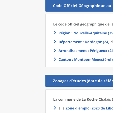
Code Officiel Géographique au 
Le code officiel géographique
de l
Région
: Nouvelle-Aquitaine (75
Département
: Dordogne (24)
do
Arrondissement
: Périgueux (2
Canton
: Montpon-Ménestérol 
Zonages d’études (date de référ
La commune
de La
Roche-Chalais (
à la
Zone d'emploi 2020
de
Lib