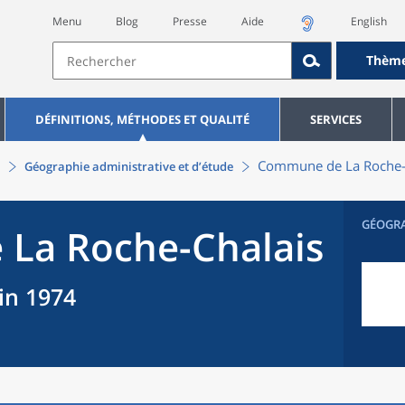
Menu
Blog
Presse
Aide
English
Thèm
DÉFINITIONS, MÉTHODES ET QUALITÉ
SERVICES
Commune
de La
Roche-
Géographie administrative et d’étude
GÉOGR
 La
Roche-Chalais
uin 1974