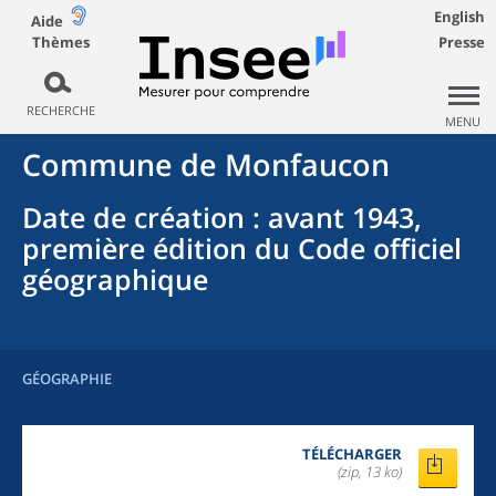
English
Aide
Thèmes
Presse
RECHERCHE
MENU
Commune
de
Monfaucon
Date de création
: avant 1943,
première édition du Code officiel
géographique
GÉOGRAPHIE
TÉLÉCHARGER
(zip, 13 ko)