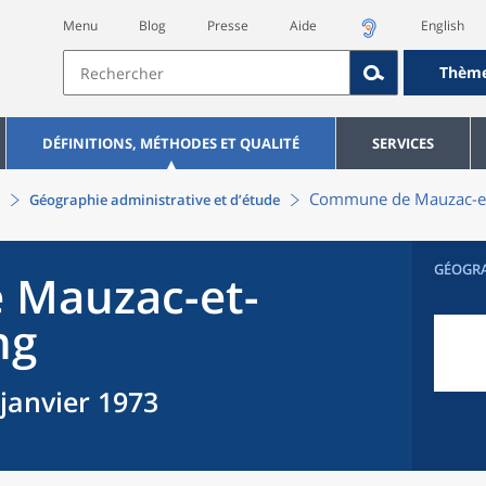
Menu
Blog
Presse
Aide
English
Thèm
DÉFINITIONS, MÉTHODES ET QUALITÉ
SERVICES
Commune
de
Mauzac-e
Géographie administrative et d’étude
GÉOGR
e
Mauzac-et-
ng
 janvier 1973