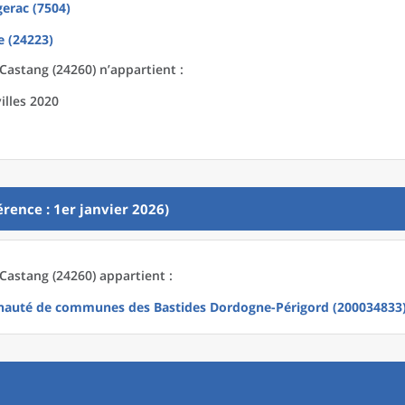
gerac (7504)
e (24223)
astang (24260) n’appartient :
illes 2020
rence : 1er janvier 2026)
astang (24260) appartient :
uté de communes des Bastides Dordogne-Périgord (200034833