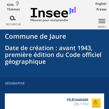
English
Aide
Thèmes
Presse
RECHERCHE
MENU
Commune
de
Jaure
Date de création
: avant 1943,
première édition du Code officiel
géographique
GÉOGRAPHIE
TÉLÉCHARGER
(zip, 13 ko)