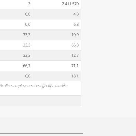
3
2 411 570
0,0
4,8
0,0
6,3
33,3
10,9
33,3
65,3
33,3
12,7
66,7
71,1
0,0
18,1
uliers employeurs. Les effectifs salariés