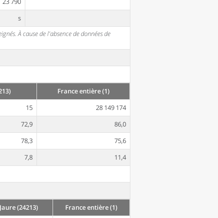
23 790
s
seignés. À cause de l'absence de données de
213)
France entière (1)
15
28 149 174
72,9
86,0
78,3
75,6
7,8
11,4
aure (24213)
France entière (1)