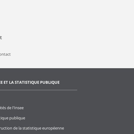
t
contact
EE ET LA STATISTIQUE PUBLIQUE
ités de l'Insee
stique publique
ruction de la statistique européenne