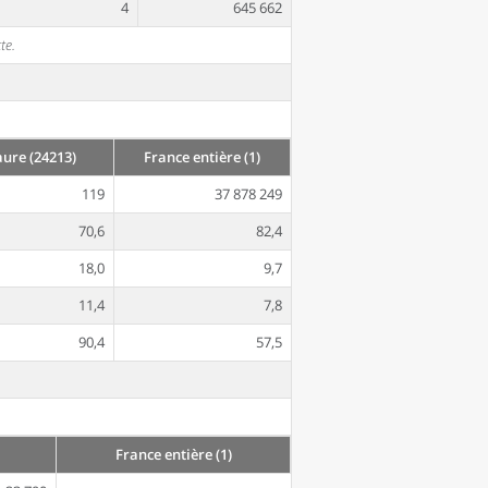
4
645 662
te.
ure (24213)
France entière (1)
119
37 878 249
70,6
82,4
18,0
9,7
11,4
7,8
90,4
57,5
France entière (1)