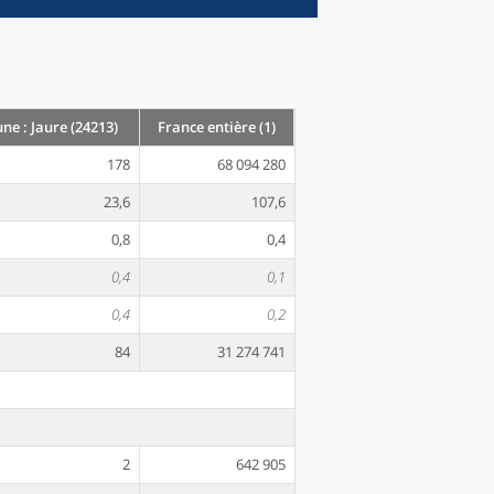
e : Jaure (24213)
France entière (1)
178
68 094 280
23,6
107,6
0,8
0,4
0,4
0,1
0,4
0,2
84
31 274 741
2
642 905