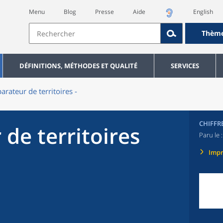
Menu
Blog
Presse
Aide
English
Thèm
DÉFINITIONS, MÉTHODES ET QUALITÉ
SERVICES
rateur de territoires -
CHIFFR
de territoires
Paru le 
Imp