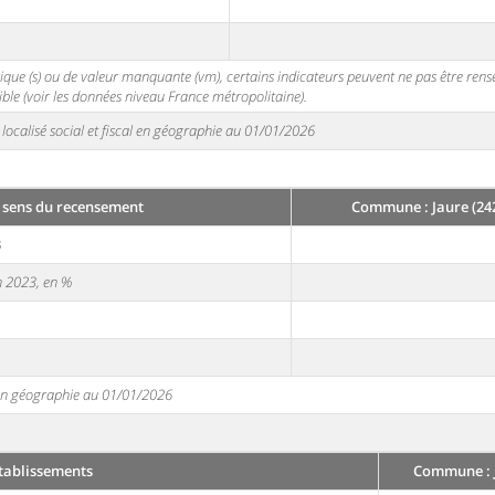
stique (s) ou de valeur manquante (vm), certains indicateurs peuvent ne pas être ren
ble (voir les données niveau France métropolitaine).
localisé social et fiscal en géographie au 01/01/2026
 sens du recensement
Commune : Jaure (24
3
en 2023, en %
e en géographie au 01/01/2026
tablissements
Commune : J