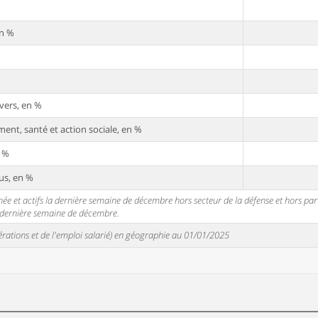
en %
vers, en %
ent, santé et action sociale, en %
n %
us, en %
 et actifs la dernière semaine de décembre hors secteur de la défense et hors partic
a dernière semaine de décembre.
unérations et de l'emploi salarié) en géographie au 01/01/2025