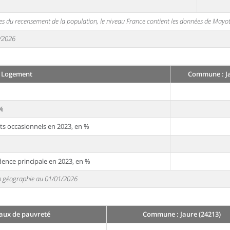
s du recensement de la population, le niveau France contient les données de Mayot
1/2026
Logement
Commune : Ja
 %
ts occasionnels en 2023, en %
dence principale en 2023, en %
 en géographie au 01/01/2026
taux de pauvreté
Commune : Jaure (24213)