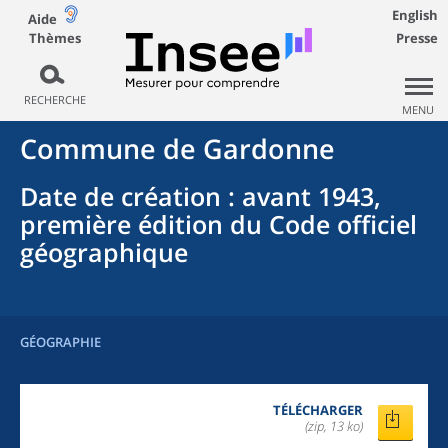
English
Aide
Thèmes
Presse
RECHERCHE
MENU
Commune
de
Gardonne
Date de création
: avant 1943,
première édition du Code officiel
géographique
GÉOGRAPHIE
TÉLÉCHARGER
(zip, 13 ko)