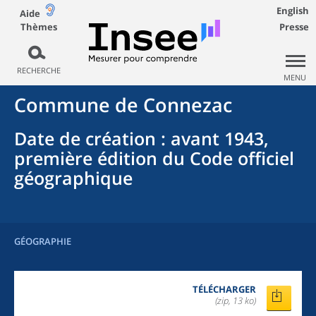
English
Aide
Thèmes
Presse
RECHERCHE
MENU
Commune
de
Connezac
Date de création
: avant 1943,
première édition du Code officiel
géographique
GÉOGRAPHIE
TÉLÉCHARGER
(zip, 13 ko)