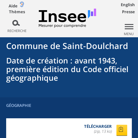
English
Aide
Thèmes
Presse
RECHERCHE
MENU
Commune
de
Saint-Doulchard
Date de création
: avant 1943,
première édition du Code officiel
géographique
GÉOGRAPHIE
TÉLÉCHARGER
(zip, 13 ko)